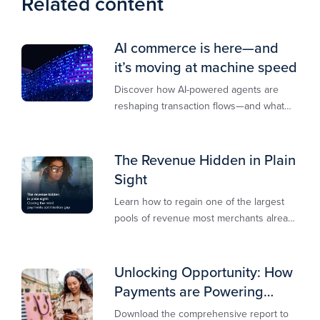
Related content
AI commerce is here—and
it’s moving at machine speed
Discover how AI-powered agents are
reshaping transaction flows—and what
merchants must do to stay competitive,
secure, and revenue-ready
The Revenue Hidden in Plain
Sight
Learn how to regain one of the largest
pools of revenue most merchants already
own.​
Unlocking Opportunity: How
Payments are Powering
Merchant Growth
Download the comprehensive report to