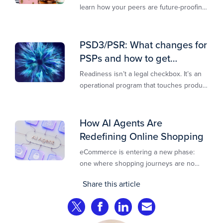
learn how your peers are future-proofing
their payments strategy and unlocking
new opportunities to stay competitive in
today’s digital-first markets.
PSD3/PSR: What changes for
PSPs and how to get
operationally ready
Readiness isn’t a legal checkbox. It’s an
operational program that touches product
design, risk controls, merchant
experience, and customer support.
How AI Agents Are
Redefining Online Shopping
eCommerce is entering a new phase:
one where shopping journeys are no
longer defined by clicks, tabs, and
Share this article
comparisons. Instead, AI agents are
beginning to shop on behalf of
Share on Twitter
Share on Facebook
Share on LinkedIn
Share via Email
consumers: researching products,
comparing options, assembling carts, and